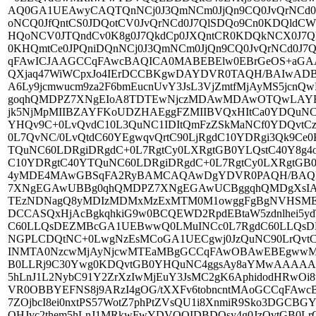
AQ0GA1UEAwyCAQTQnNCj0J3QmNCm0JjQn9CQ0JvQrNCd0J
oNCQ0JfQntCS0JDQotCV0JvQrNCd0J7QlSDQo9Cn0KDQldC
HQoNCV0JTQndCv0K8g0J7QkdCp0JXQntCR0KDQkNCX0J7Qk
0KHQmtCe0JPQniDQnNCj0J3QmNCm0JjQn9CQ0JvQrNCd0
qFAwICJAAGCCqFAwcBAQICA0MABEBElw0EBrGeOS+aGAAm1f
QXjaq47WiWCpxJo4IErDCCBKgwDAYDVR0TAQH/BAIw
A6Ly9jcmwucm9za2F6bmEucnUvY3JsL3VjZmtfMjAyMS5j
goqhQMDPZ7XNgEIoA8TDTEwNjczMDAwMDAwOTQwLAYFK
jk5NjMpMIIBZAYFKoUDZHAEggFZMIIBVQxHItCa0YDQuNC
YHQv9C+0LvQvdC10L3QuNC1IDItQmFzZSkMaNCf0YDQvtC
0L7QvNC/0LvQtdC60YEgwqvQrtC90LjRgdC10YDRgi3Qk9C
TQuNC60LDRgiDRgdC+0L7RgtCy0LXRgtGB0YLQstC40Y8g
C10YDRgtC40YTQuNC60LDRgiDRgdC+0L7RgtCy0LXRgtGB
4yMDE4MAwGBSqFA2RyBAMCAQAwDgYDVR0PAQH/BAQ
7XNgEGAwUBBg0qhQMDPZ7XNgEGAwUCBggqhQMDgXsI
TEzNDNagQ8yMDIzMDMxMzExMTM0M1owggFgBgNVHSMEg
DCCASQxHjAcBgkqhkiG9w0BCQEWD2RpdEBtaW5zdnlhei
C60LLQsDEZMBcGA1UEBwwQ0LMuINCc0L7RgdC60LLQsD
NGPLCDQtNC+0LwgNzEsMCoGA1UECgwj0JzQuNC90LrQvt
INMTA0NzcwMjAyNjcwMTEaMBgGCCqFAwOBAwEBEgwwM
B0LLRj9C30Ywg0KDQvtGB0YHQuNC4ggsAy8aYMwAAAAAFb
5hLnJ1L2NybC91Y2ZrXzIwMjEuY3JsMC2gK6AphidodHRwOi
VR0OBBYEFNS8j9ARzI4gOG/tXXFv6tobncntMAoGCCqFAw
7ZOjbcI8ei0nxtPS57WotZ7phPtZVsQU1i8XnmiR9Sko3DGC
QHJvc2them5hLnJ1MRkwFwYDVQQIDBDQsy4g0JzQvtGB