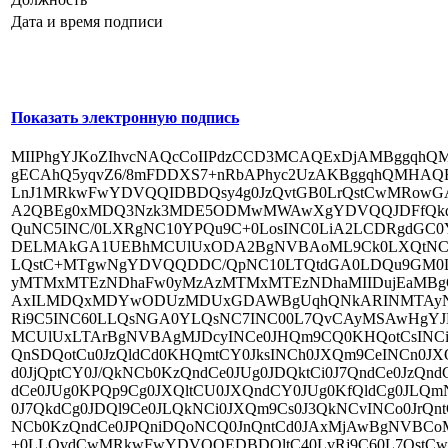
Дата и время подписи
Показать электронную подпись
MIIPhgYJKoZIhvcNAQcCoIIPdzCCD3MCAQExDjAMBggqh
gECAhQ5yqvZ6/8mFDDXS7+nRbAPhyc2UzAKBggqhQMHAQE
LnJ1MRkwFwYDVQQIDBDQsy4g0JzQvtGB0LrQstCwMRo
A2QBEg0xMDQ3Nzk3MDE5ODMwMWAwXgYDVQQJDFfQkdC+
QuNC5INC/0LXRgNC10YPQu9C+0LosINC0LiA2LCDRgdGC
DELMAkGA1UEBhMCUlUxODA2BgNVBAoML9Ck0LXQtNC1
LQstC+MTgwNgYDVQQDDC/QpNC10LTQtdGA0LDQu9GM0L3
yMTMxMTEzNDhaFw0yMzAzMTMxMTEzNDhaMIIDujEaMB
AxILMDQxMDYwODUzMDUxGDAWBgUqhQNkARINMTAyNz
Ri9C5INC60LLQsNGA0YLQsNC7INC00L7QvCAyMSAwHgYJK
MCUlUxLTArBgNVBAgMJDcyINCe0JHQm9CQ0KHQotCsINC
QnSDQotCu0JzQldCd0KHQmtCY0JksINCh0JXQm9CeINCn0
d0JjQptCY0J/QkNCb0KzQndCe0JUg0JDQktCi0J7QndCe0JzQ
dCe0JUg0KPQp9Cg0JXQltCU0JXQndCY0JUg0KfQldCg0JLQm
0J7QkdCg0JDQl9Ce0JLQkNCi0JXQm9Cs0J3QkNCvINCo0JrQntC
NCb0KzQndCe0JPQniDQoNCQ0JnQntCd0JAxMjAwBgNVBC
+0LLQvdCwMRkwFwYDVQQEDBDQltC40LvRj9C60L7Qst