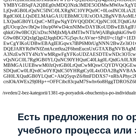
YMBYGBSqFA2QBEg0xMDQ3Nzk3MDE5ODMwMWAwXgYDVQ
LjQvdGB0LrQuNC5INC/0LXRgNC10YPQu9C+0LosINC0LiA
RgdC60LLQsDELMAkGA1UEBhMCUlUxODA2BgNVBAoML9C
LXQudGB0YLQstC+MTgwNgYDVQQDDC/QpNC10LTQtdGA0
gIUOcqr2ev/JhQw10u/p0WwD4cnNlMwDAYIKoUDBwEBAg
qhkiG9w0BCQUxDxcNMjIxMjA4MTIwNTIzWjAlBgkqhkiG9
G9w0BCQQxIgQgsl2JqqbDG7Gj5qvAcAVne+SPdJJ+c1fgF+1
EwCgYIKoUDBwEBAgIEIGqwx7lBP6M0rUgNNN/2BwZe3iO1vJ
DQEJARYRdWNfZmtAcm9za2F6bmEucnUxGTAXBgNVBAg
A3NzEwNTY4NzYwMRgwFgYFKoUDZAESDTEwNDc3OTcw
vQsNGC0L7Rg9GB0YLQuNC90YHQutC40Lkg0L/QtdGA0LX
MBMGA1UEBwwM0JzQvtGB0LrQstCwMQswCQYDVQQGEwJ
SDQutCw0LfQvdCw0YfQtdC50YHRgtCy0L4xODA2BgNVBA
GH0LXQudGB0YLQstC+AhQ5yqvZ6/8mFDDXS7+nRbAPhy
crslOkAWEx29j0Hp++OFFCibc83cpaM7Swhv6o8HggTDROSZ
/sveden/2-bez-kategorii/1381-ep-poryadok-obucheniya-po-individua
Есть предложения по о
учебного процесса или з