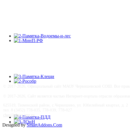
© 2017-
2026, Официальный сайт МАОУ Червишевской СОШ. Все права 
© 2017-
2026, Сайт является частью Интернет-портала отрасли образо
625519, Тюменский район, с.Червишево, ул. Юбилейный квартал, д. 2
тел. 8 (3452) 778-035, 778-039, 778-027
cher@obraz-tmr.ru
Designed by
SmartAddons.Com