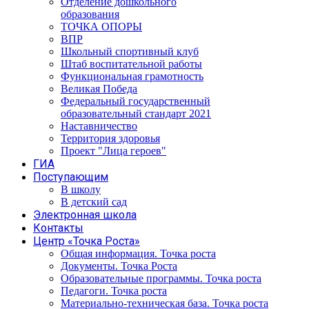
Отделение дошкольного
образования
ТОЧКА ОПОРЫ
ВПР
Школьный спортивный клуб
Штаб воспитательной работы
Функциональная грамотность
Великая Победа
Федеральный государственный
образовательный стандарт 2021
Наставничество
Территория здоровья
Проект "Лица героев"
ГИА
Поступающим
В школу
В детский сад
Электронная школа
Контакты
Центр «Точка Роста»
Общая информация. Точка роста
Документы. Точка Роста
Образовательные программы. Точка роста
Педагоги. Точка роста
Материально-техническая база. Точка роста