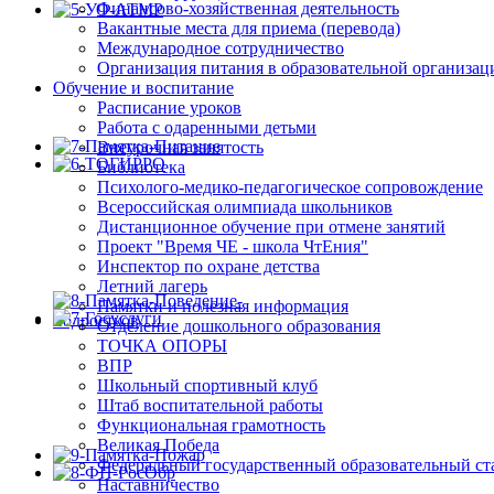
Финансово-хозяйственная деятельность
Вакантные места для приема (перевода)
Международное сотрудничество
Организация питания в образовательной организац
Обучение и воспитание
Расписание уроков
Работа с одаренными детьми
Внеурочная занятость
Библиотека
Психолого-медико-педагогическое сопровождение
Всероссийская олимпиада школьников
Дистанционное обучение при отмене занятий
Проект "Время ЧЕ - школа ЧтЕния"
Инспектор по охране детства
Летний лагерь
Памятки и полезная информация
Отделение дошкольного образования
ТОЧКА ОПОРЫ
ВПР
Школьный спортивный клуб
Штаб воспитательной работы
Функциональная грамотность
Великая Победа
Федеральный государственный образовательный ст
Наставничество