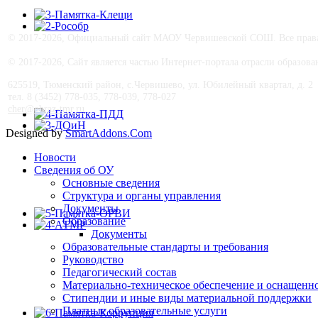
© 2017-
2026, Официальный сайт МАОУ Червишевской СОШ. Все права 
© 2017-
2026, Сайт является частью Интернет-портала отрасли образо
625519, Тюменский район, с.Червишево, ул. Юбилейный квартал, д. 2
тел. 8 (3452) 778-035, 778-039, 778-027
cher@obraz-tmr.ru
Designed by
SmartAddons.Com
Новости
Сведения об ОУ
Основные сведения
Структура и органы управления
Документы
Образование
Документы
Образовательные стандарты и требования
Руководство
Педагогический состав
Материально-техническое обеспечение и оснащеннос
Стипендии и иные виды материальной поддержки
Платные образовательные услуги