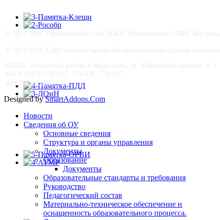
© 2017-
2026, Официальный сайт МАОУ Червишевской СОШ. Все права 
© 2017-
2026, Сайт является частью Интернет-портала отрасли образо
625519, Тюменский район, с.Червишево, ул. Юбилейный квартал, д. 2
тел. 8 (3452) 778-035, 778-039, 778-027
cher@obraz-tmr.ru
Designed by
SmartAddons.Com
Новости
Сведения об ОУ
Основные сведения
Структура и органы управления
Документы
Образование
Документы
Образовательные стандарты и требования
Руководство
Педагогический состав
Материально-техническое обеспечение и
оснащенность образовательного процесса.