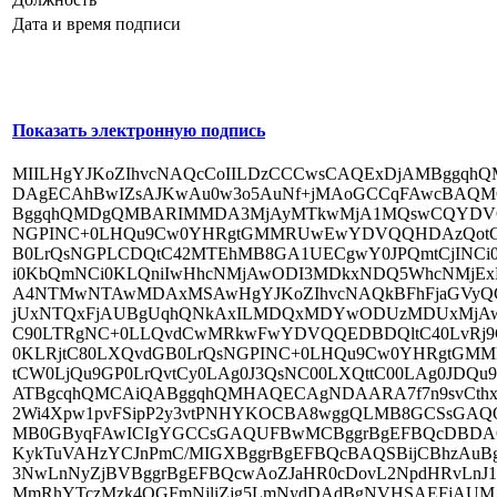
Дата и время подписи
Показать электронную подпись
MIILHgYJKoZIhvcNAQcCoIILDzCCCwsCAQExDjAMBggq
DAgECAhBwIZsAJKwAu0w3o5AuNf+jMAoGCCqFAwcBAQ
BggqhQMDgQMBARIMMDA3MjAyMTkwMjA1MQswCQYDVQQ
NGPINC+0LHQu9Cw0YHRgtGMMRUwEwYDVQQHDAzQotGO0
B0LrQsNGPLCDQtC42MTEhMB8GA1UECgwY0JPQmtCjINCi0
i0KbQmNCi0KLQniIwHhcNMjAwODI3MDkxNDQ5WhcNMjExM
A4NTMwNTAwMDAxMSAwHgYJKoZIhvcNAQkBFhFjaGVyQG
jUxNTQxFjAUBgUqhQNkAxILMDQxMDYwODUzMDUxMjAw
C90LTRgNC+0LLQvdCwMRkwFwYDVQQEDBDQltC40LvRj
0KLRjtC80LXQvdGB0LrQsNGPINC+0LHQu9Cw0YHRgtG
tCW0LjQu9GP0LrQvtCy0LAg0J3QsNC00LXQttC00LAg0JDQ
ATBgcqhQMCAiQABggqhQMHAQECAgNDAARA7f7n9svCthxa
2Wi4Xpw1pvFSipP2y3vtPNHYKOCBA8wggQLMB8GCSsGA
MB0GByqFAwICIgYGCCsGAQUFBwMCBggrBgEFBQcDBD
KykTuVAHzYCJnPmC/MIGXBggrBgEFBQcBAQSBijCBhzAuBg
3NwLnNyZjBVBggrBgEFBQcwAoZJaHR0cDovL2NpdHRvLnJ
MmRhYTczMzk4OGFmNjliZjg5LmNydDAdBgNVHSAEFjAUM