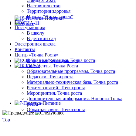
стандарт 2021
Наставничество
Территория здоровья
Проект "Лица героев"
ГИА
Поступающим
В школу
В детский сад
Электронная школа
Контакты
Центр «Точка Роста»
Общая информация. Точка роста
Документы. Точка Роста
Образовательные программы. Точка роста
Педагоги. Точка роста
Материально-техническая база. Точка роста
Режим занятий. Точка роста
Мероприятия. Точка роста
Дополнительная информация. Новости Точка
роста
Обратная связь. Точка роста
Top