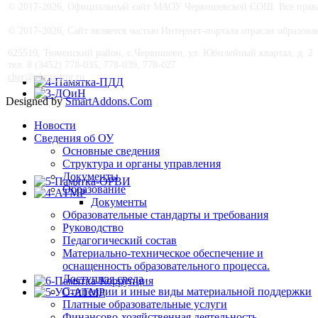
© 2017-
2026, Официальный сайт МАОУ Червишевской СОШ. Все права 
© 2017-
2026, Сайт является частью Интернет-портала отрасли образо
625519, Тюменский район, с.Червишево, ул. Юбилейный квартал, д. 2
тел. 8 (3452) 778-035, 778-039, 778-027
cher@obraz-tmr.ru
Designed by
SmartAddons.Com
Новости
Сведения об ОУ
Основные сведения
Структура и органы управления
Документы
Образование
Документы
Образовательные стандарты и требования
Руководство
Педагогический состав
Материально-техническое обеспечение и
оснащенность образовательного процесса.
Доступная среда
Стипендии и иные виды материальной поддержки
Платные образовательные услуги
Финансово-хозяйственная деятельность