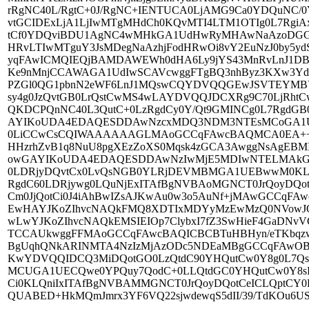
rRgNC40L/RgtC+0J/RgNC+IENTUCA0LjAMG9Ca0YDQuNC
vtGCIDExLjA1LjIwMTgMHdCh0KQvMTI4LTM1OTIg0L7Rg
tCf0YDQviBDU1AgNC4wMHkGA1UdHwRyMHAwNaAzoDGGL
HRvLTIwMTguY3JsMDegNaAzhjFodHRwOi8vY2EuNzJ0by5
yqFAwICMQIEQjBAMDAWEWh0dHA6Ly9jYS43MnRvLnJ1DB
Ke9nMnjCCAWAGA1UdIwSCAVcwggFTgBQ3nhByz3KXw3Yd4
PZGl0QG1pbnN2eWF6LnJ1MQswCQYDVQQGEwJSVTEYMB
sy4g0JzQvtGB0LrQstCwMS4wLAYDVQQJDCXRg9C70LjRh
QKDCPQnNC40L3QutC+0LzRgdCy0Y/Qt9GMINCg0L7Rgd
AYIKoUDA4EDAQESDDAwNzcxMDQ3NDM3NTEsMCoGA1UEA
0LiCCwCsCQIWAAAAAAGLMAoGCCqFAwcBAQMCA0EA++nZw/
HHzrhZvB1q8NuU8pgXEzZoXS0Mqsk4zGCA3AwggNsAgE
owGAYIKoUDA4EDAQESDDAwNzIwMjE5MDIwNTELMAkGA
0LDRjyDQvtCx0LvQsNGB0YLRjDEVMBMGA1UEBwwM0KLR
RgdC60LDRjywg0LQuNjExITAfBgNVBAoMGNCT0JrQoyDQotC
Cm0JjQotCi0J4iAhBwIZsAJKwAu0w3o5AuNf+jMAwGCCqF
EwHAYJKoZIhvcNAQkFMQ8XDTIxMDYyMzEwMzQ0NVowJQY
wLwYJKoZIhvcNAQkEMSIEIOp7ClybxI7fZ3SwHieF4GaDNv
TCCAUkwggFFMAoGCCqFAwcBAQICBCBTuHBHyn/eTKbqzw3
BgUqhQNkARINMTA4NzIzMjAzODc5NDEaMBgGCCqFAwO
KwYDVQQIDCQ3MiDQotGO0LzQtdC90YHQutCw0Y8g0L7Q
MCUGA1UECQwe0YPQuy7QodC+0LLQtdGC0YHQutCw0Y8
Ci0KLQniIxITAfBgNVBAMMGNCT0JrQoyDQotCeICLQptCY
QUABED+HkMQmJmrx3YF6VQ22sjwdewqS5dII/39/TdKOu6USW