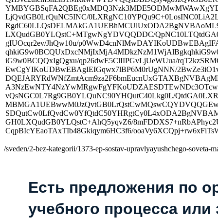
YMBYGBSqFA2QBEg0xMDQ3Nzk3MDE5ODMwMWAwXgYDVQ
LjQvdGB0LrQuNC5INC/0LXRgNC10YPQu9C+0LosINC0LiA
RgdC60LLQsDELMAkGA1UEBhMCUlUxODA2BgNVBAoML9C
LXQudGB0YLQstC+MTgwNgYDVQQDDC/QpNC10LTQtdGA0
gIUOcqr2ev/JhQw10u/p0WwD4cnNlMwDAYIKoUDBwEBAg
qhkiG9w0BCQUxDxcNMjIxMjA4MDkzNzM1WjAlBgkqhkiG9
iG9w0BCQQxIgQgxu/qp26dwE5ClIIPGvLjUeWUua/rqT2kzS
EwCgYIKoUDBwEBAgIEIGqwx7lBP6M0rUgNNN/2BwZe3iO1vJ
DQEJARYRdWNfZmtAcm9za2F6bmEucnUxGTAXBgNVBAg
A3NzEwNTY4NzYwMRgwFgYFKoUDZAESDTEwNDc3OTcw
vQsNGC0L7Rg9GB0YLQuNC90YHQutC40Lkg0L/QtdGA0LX
MBMGA1UEBwwM0JzQvtGB0LrQstCwMQswCQYDVQQGEwJ
SDQutCw0LfQvdCw0YfQtdC50YHRgtCy0L4xODA2BgNVBA
GH0LXQudGB0YLQstC+AhQ5yqvZ6/8mFDDXS7+nRbAPhyc
CqpBIcYEaoTAxTIb48Gkiqym6HC3f6/ooaVy6XCQpj+rw6xFiT
/sveden/2-bez-kategorii/1373-ep-sostav-upravlyayushchego-soveta
Есть предложения по о
учебного процесса или з