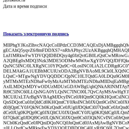
Дата и время подписи
Показать электронную подпись
MIIPhgYJKoZIhvcNAQcCoIIPdzCCD3MCAQExDjAMBggqh
gECAhQ5yqvZ6/8mFDDXS7+nRbAPhyc2UzAKBggqhQMHAQE
LnJ1MRkwFwYDVQQIDBDQsy4g0JzQvtGB0LrQstCwMRo
A2QBEg0xMDQ3Nzk3MDE5ODMwMWAwXgYDVQQJDFfQkdC+
QuNC5INC/0LXRgNC10YPQu9C+0LosINC0LiA2LCDRgdGC
DELMAkGA1UEBhMCUlUxODA2BgNVBAoML9Ck0LXQtNC1
LQstC+MTgwNgYDVQQDDC/QpNC10LTQtdGA0LDQu9GM0L3
yMTMxMTEzNDhaFw0yMzAzMTMxMTEzNDhaMIIDujEaMB
AxILMDQxMDYwODUzMDUxGDAWBgUqhQNkARINMTAyNz
Ri9C5INC60LLQsNGA0YLQsNC7INC00L7QvCAyMSAwHgYJK
MCUlUxLTArBgNVBAgMJDcyINCe0JHQm9CQ0KHQotCsINC
QnSDQotCu0JzQldCd0KHQmtCY0JksINCh0JXQm9CeINCn0
d0JjQptCY0J/QkNCb0KzQndCe0JUg0JDQktCi0J7QndCe0JzQ
dCe0JUg0KPQp9Cg0JXQltCU0JXQndCY0JUg0KfQldCg0JLQm
0J7QkdCg0JDQl9Ce0JLQkNCi0JXQm9Cs0J3QkNCvINCo0JrQntC
NCb0KzQndCe0JPQniDQoNCQ0JnQntCd0JAxMjAwBgNVBC
+0LLQvdCwMRkwFwYDVQQEDBDQltC40LvRj9C60L7Qst