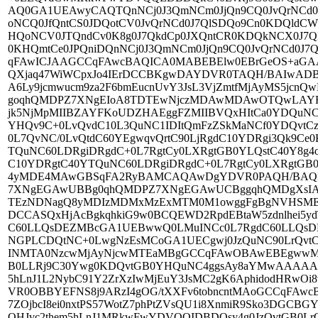
AQ0GA1UEAwyCAQTQnNCj0J3QmNCm0JjQn9CQ0JvQrNCd0J
oNCQ0JfQntCS0JDQotCV0JvQrNCd0J7QlSDQo9Cn0KDQldC
HQoNCV0JTQndCv0K8g0J7QkdCp0JXQntCR0KDQkNCX0J7Qk
0KHQmtCe0JPQniDQnNCj0J3QmNCm0JjQn9CQ0JvQrNCd0
qFAwICJAAGCCqFAwcBAQICA0MABEBElw0EBrGeOS+aGAAm1f
QXjaq47WiWCpxJo4IErDCCBKgwDAYDVR0TAQH/BAIw
A6Ly9jcmwucm9za2F6bmEucnUvY3JsL3VjZmtfMjAyMS5j
goqhQMDPZ7XNgEIoA8TDTEwNjczMDAwMDAwOTQwLAYFK
jk5NjMpMIIBZAYFKoUDZHAEggFZMIIBVQxHItCa0YDQuNC
YHQv9C+0LvQvdC10L3QuNC1IDItQmFzZSkMaNCf0YDQvtC
0L7QvNC/0LvQtdC60YEgwqvQrtC90LjRgdC10YDRgi3Qk9C
TQuNC60LDRgiDRgdC+0L7RgtCy0LXRgtGB0YLQstC40Y8g
C10YDRgtC40YTQuNC60LDRgiDRgdC+0L7RgtCy0LXRgtGB
4yMDE4MAwGBSqFA2RyBAMCAQAwDgYDVR0PAQH/BAQ
7XNgEGAwUBBg0qhQMDPZ7XNgEGAwUCBggqhQMDgXsI
TEzNDNagQ8yMDIzMDMxMzExMTM0M1owggFgBgNVHSMEg
DCCASQxHjAcBgkqhkiG9w0BCQEWD2RpdEBtaW5zdnlhei
C60LLQsDEZMBcGA1UEBwwQ0LMuINCc0L7RgdC60LLQsD
NGPLCDQtNC+0LwgNzEsMCoGA1UECgwj0JzQuNC90LrQvt
INMTA0NzcwMjAyNjcwMTEaMBgGCCqFAwOBAwEBEgwwM
B0LLRj9C30Ywg0KDQvtGB0YHQuNC4ggsAy8aYMwAAAAAFb
5hLnJ1L2NybC91Y2ZrXzIwMjEuY3JsMC2gK6AphidodHRwOi
VR0OBBYEFNS8j9ARzI4gOG/tXXFv6tobncntMAoGCCqFAw
7ZOjbcI8ei0nxtPS57WotZ7phPtZVsQU1i8XnmiR9Sko3DGC
QHJvc2them5hLnJ1MRkwFwYDVQQIDBDQsy4g0JzQvtGB