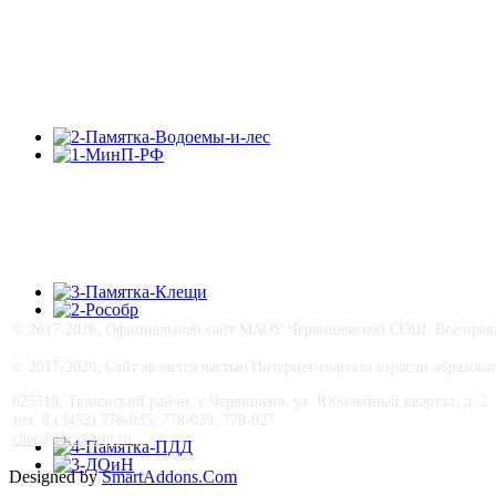
© 2017-
2026, Официальный сайт МАОУ Червишевской СОШ. Все права 
© 2017-
2026, Сайт является частью Интернет-портала отрасли образо
625519, Тюменский район, с.Червишево, ул. Юбилейный квартал, д. 2
тел. 8 (3452) 778-035, 778-039, 778-027
cher@obraz-tmr.ru
Designed by
SmartAddons.Com