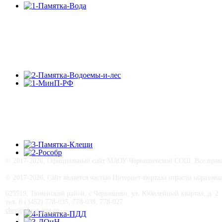
© 2017-
2026, Официальный сайт МАОУ Червишевской СОШ. Все права 
© 2017-
2026, Сайт является частью Интернет-портала отрасли образо
625519, Тюменский район, с.Червишево, ул. Юбилейный квартал, д. 2
тел. 8 (3452) 778-035, 778-039, 778-027
cher@obraz-tmr.ru