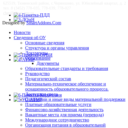
625519, Тюменский район, с.Червишево, ул. Юбилейный квартал, д. 2
тел. 8 (3452) 778-035, 778-039, 778-027
cher@obraz-tmr.ru
Designed by
SmartAddons.Com
Новости
Сведения об ОУ
Основные сведения
Структура и органы управления
Документы
Образование
Документы
Образовательные стандарты и требования
Руководство
Педагогический состав
Материально-техническое обеспечение и
оснащенность образовательного процесса.
Доступная среда
Стипендии и иные виды материальной поддержки
Платные образовательные услуги
Финансово-хозяйственная деятельность
Вакантные места для приема (перевода)
Международное сотрудничество
Организация питания в образовательной