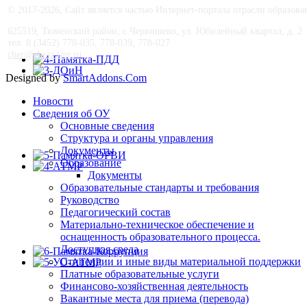
© 2017-
2026, Сайт является частью Интернет-портала отрасли образо
625519, Тюменский район, с.Червишево, ул. Юбилейный квартал, д. 2
тел. 8 (3452) 778-035, 778-039, 778-027
cher@obraz-tmr.ru
Designed by
SmartAddons.Com
Новости
Сведения об ОУ
Основные сведения
Структура и органы управления
Документы
Образование
Документы
Образовательные стандарты и требования
Руководство
Педагогический состав
Материально-техническое обеспечение и
оснащенность образовательного процесса.
Доступная среда
Стипендии и иные виды материальной поддержки
Платные образовательные услуги
Финансово-хозяйственная деятельность
Вакантные места для приема (перевода)