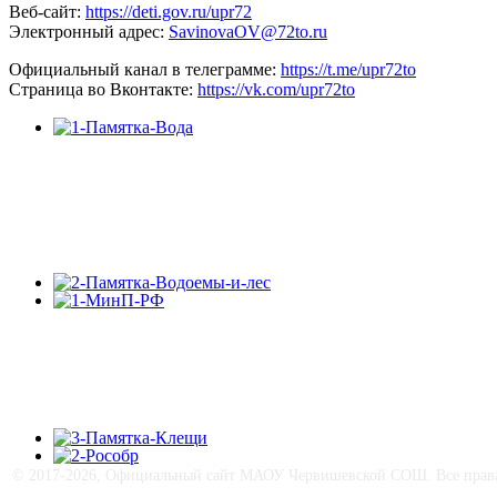
Веб-сайт:
https://deti.gov.ru/upr72
Электронный адрес:
SavinovaOV@72to.ru
Официальный канал в телеграмме:
https://t.me/upr72to
Страница во Вконтакте:
https://vk.com/upr72to
© 2017-
2026, Официальный сайт МАОУ Червишевской СОШ. Все права 